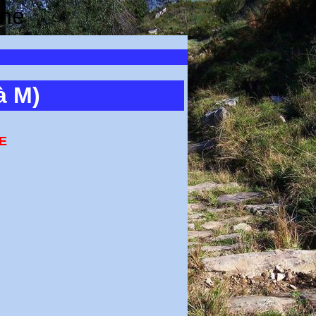
ine
à M)
E