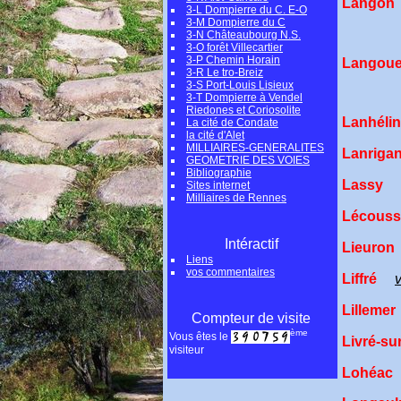
Lang
3-L Dompierre du C. E-O
3-M Dompierre du C
3-N Châteaubourg N.S.
3-O forêt Villecartier
3-P Chemin Horain
Lango
3-R Le tro-Breiz
3-S Port-Louis Lisieux
3-T Dompierre à Vendel
Riedones et Coriosolite
Lanhél
La cité de Condate
la cité d'Alet
MILLIAIRES-GENERALITES
Lanrig
GEOMETRIE DES VOIES
Bibliographie
Lassy
Sites internet
Milliaires de Rennes
Lécou
Intéractif
Lieur
Liens
vos commentaires
Liffré
Lillemer
Compteur de visite
ème
Vous êtes le
Livré-s
visiteur
Lohéa