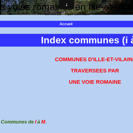
s voies romaines en Ille-et-Vila
site créé par Philippe Saint-Marc
Accueil
Index communes (i 
COMMUNES D'ILLE-ET-VILAIN
TRAVERSEES PAR
UNE VOIE ROMAINE
 - Communes de
I
à
M.