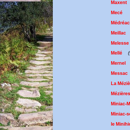
Maxent
Mecé
Médréac
Meillac
Melesse
Mellé
Mernel
Messac
La Méziè
Mézière
Miniac-
Miniac-s
le Minih