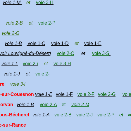
voie 1-M
et
voie 3-H
voie 2-B
et
voie 2-P
voie 2-G
voie 1-B
voie 1-C
voie 1-D
et
voie 1-E
(voir Louvigné-du-Désert)
voie 2-O
et
voie 3-S
voie 1-L
voie 2-i
et
voie 3-H
voie 1-J
et
voie 2-i
re
voie 3-i
s-sur-Couesnon
voie 1-E
voie 1-F
voie 2-F
voie 2-G
voi
Morvan
voie 1-B
voie 2-A
et
voie 2-M
ous-Bécherel
voie 1-A
voie 2-B
voie 2-J
voie 2-P
et
v
ic-sur-Rance