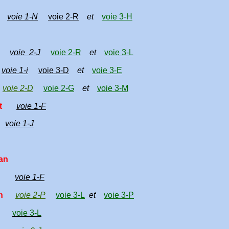
ic
voie 1-N
voie 2-R
et
voie 3-H
er
voie 2-J
voie 2-R
et
voie 3-L
é
voie 1-i
voie 3-D
et
voie 3-E
é
voie 2-D
voie 2-G
et
voie 3-M
let
voie 1-F
é
voie 1-J
an
éan
voie 1-F
jan
voie 2-P
voie 3-L
et
voie 3-P
voie 3-L