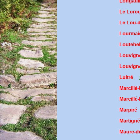
Longa
Le Loro
Le Lou
Lourmai
Loutehe
Louvign
Louvign
Luitré
Marcillé
Marcillé
Marpiré
Martign
Maure-d