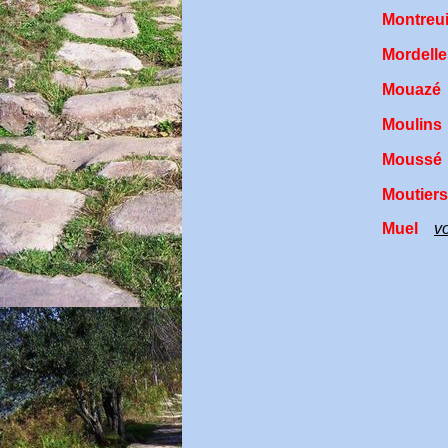
Montreuil
Mordelle
Mouazé
Moulins
Moussé
Moutiers
Muel
v