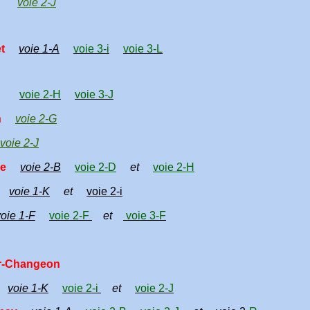
on
voie 2-J
uet
voie 1-A
voie 3-i
voie 3-L
in
voie 2-H
voie 3-J
an
voie 2-G
voie 2-J
sse
voie 2-B
voie 2-D
et
voie 2-H
on
voie 1-K
et
voie 2-i
voie 1-F
voie 2-F
et
voie 3-F
ur-Changeon
c
voie 1-K
voie 2-i
et
voie 2-J