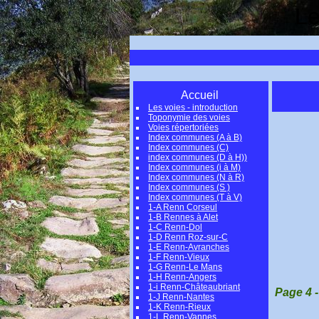
Le
Accueil
Les voies - introduction
Toponymie des voies
Voies répertoriées
Index communes (A à B)
Index communes (C)
index communes (D à H))
Index communes (i à M)
Index communes (N à R)
Index communes (S )
Index communes (T à V)
1-A Renn Corseul
1-B Rennes à Alet
1-C Renn-Dol
1-D Renn Roz-sur-C
1-E Renn-Avranches
1-F Renn-Vieux
1-G Renn-Le Mans
1-H Renn-Angers
1-i Renn-Châteaubriant
Page 4
1-J Renn-Nantes
1-K Renn-Rieux
1-L Renn-Vannes