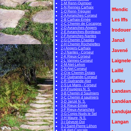
1-M Renn-Quimper
1-N Rennes Carhaix
Iffend
1-O Renn-Tréguier
2-A Avranches Corseul
Les Iffs
2-B Carhaix-Ernée
2-C Chemin de Cocaigne
2-D Avranches-Angers
Irodou
2-E Avranches-Bordeaux
2-F Avranches-Nantes
Janz
2-G Chemin Chasles
2-H Chemin Rochelettes
2-i Angers-Carhaix
Javen
2-J Nantes - Corseul
2-K Rieux-Corseul
Laigne
2-L Vannes-Corseul
2-M Alet-Lehon
2-N Alet Corseul
Laill
2-O le Chemin Dolais
2-P Guérande-Corseul
Lalleu
2-R Guérande-Alet
2-S Le Mans - Corseul
3-A Fougères N. S.
Landavr
3-B Chemin d Saulniers
3-C Chemin d saulniers
Land
3-D Janzé N. S.
3-E Rieux-Ernée
3-F Rieux-Avranches
Landu
3-G Corps-Nuds le Sel
3-H Maure, N.S.
Langan
3-i Gévezé-Dol
3-J Saint-Pierre Léhon
3-K Alet-Cancale