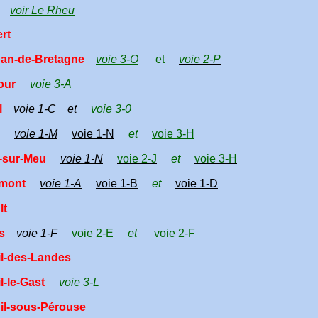
voir Le Rheu
rt
an-de-Bretagne
voie 3-O
et
voie 2-P
our
voie 3-A
l
voie 1-C
et
voie 3-0
voie 1-M
voie 1-N
et
voie 3-H
-sur-Meu
voie 1-N
voie 2-J
et
voie 3-H
mont
voie 1-A
voie 1-B
et
voie 1-D
lt
s
voie 1-F
voie 2-E
et
voie 2-F
il-des-Landes
l-le-Gast
voie 3-L
il-sous-Pérouse