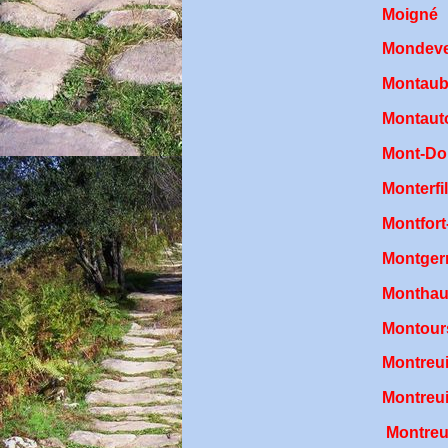
Moigné
Mondeve
Montaub
Montaut
Mont-Do
Monterfil
Montfort
Montger
Monthau
Montour
Montreu
Montreui
Montreu