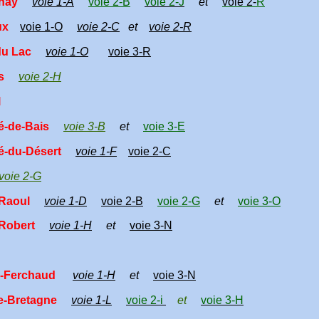
ulnay
voie 1-A
voie 2-B
voie 2-J
et
voie 2-
R
ux
voie 1-O
voie 2-C
et
voie 2-R
-du Lac
voie 1-O
voie 3-R
s
voie 2-H
l
é-de-Bais
voie 3-B
et
voie 3-E
é-du-Désert
voie 1-F
voie 2-C
voie 2-G
-Raoul
voie 1-D
voie 2-B
voie 2-G
et
voie 3-O
-Robert
voie 1-H
et
voie 3-N
é-Ferchaud
voie 1-H
et
voie 3-N
e-Bretagne
voie 1-L
voie 2-i
et
voie 3-H