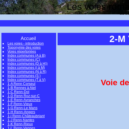
Les voies romai
site cr
2-M
Accueil
Les voies - introduction
Toponymie des voies
Voies répertoriées
Index communes (A à B)
Index communes (C)
index communes (D à H))
Index communes (i à M)
Index communes (N à R)
Index communes (S )
Index communes (T à V)
Voie de
1-A Renn Corseul
1-B Rennes à Alet
1-C Renn-Dol
1-D Renn Roz-sur-C
1-E Renn-Avranches
1-F Renn-Vieux
1-G Renn-Le Mans
1-H Renn-Angers
1-i Renn-Châteaubriant
1-J Renn-Nantes
1-K Renn-Rieux
1-L Renn-Vannes