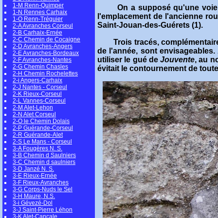
1-M Renn-Quimper
On a supposé qu'une voie d
1-N Rennes Carhaix
l'emplacement de l'ancienne rou
1-O Renn-Tréguier
Saint-Jouan-des-Guérets (1).
2-A Avranches Corseul
2-B Carhaix-Ernée
2-C Chemin de Cocaigne
Trois tracés, complémentaires 
2-D Avranches-Angers
de l'année, sont envisageables. 
2-E Avranches-Bordeaux
utiliser le gué de
Jouvente
,
au no
2-F Avranches-Nantes
2-G Chemin Chasles
évitait le contournement de toute 
2-H Chemin Rochelettes
2-i Angers-Carhaix
2-J Nantes - Corseul
2-K Rieux-Corseul
2-L Vannes-Corseul
2-M Alet-Lehon
2-N Alet Corseul
2-O le Chemin Dolais
2-P Guérande-Corseul
2-R Guérande-Alet
2-S Le Mans - Corseul
3-A Fougères N. S.
3-B Chemin d Saulniers
3-C Chemin d saulniers
3-D Janzé N. S.
3-E Rieux-Ernée
3-F Rieux-Avranches
3-G Corps-Nuds le Sel
3-H Maure, N.S.
3-i Gévezé-Dol
3-J Saint-Pierre Léhon
3-K Alet-Cancale