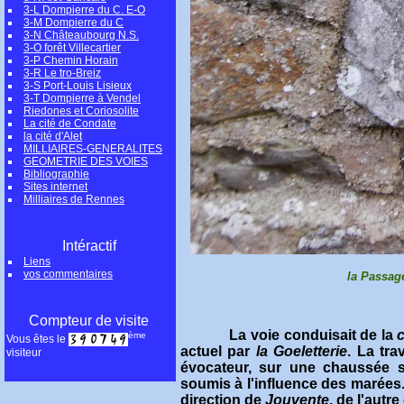
3-L Dompierre du C. E-O
3-M Dompierre du C
3-N Châteaubourg N.S.
3-O forêt Villecartier
3-P Chemin Horain
3-R Le tro-Breiz
3-S Port-Louis Lisieux
3-T Dompierre à Vendel
Riedones et Coriosolite
La cité de Condate
la cité d'Alet
MILLIAIRES-GENERALITES
GEOMETRIE DES VOIES
Bibliographie
Sites internet
Milliaires de Rennes
Intéractif
Liens
vos commentaires
la Passag
Compteur de visite
La voie conduisait de la
c
ème
Vous êtes le
actuel par
la Goeletterie
.
La tra
visiteur
évocateur, sur une chaussée 
soumis à l'influence des marées.
direction de
Jouvente
, de l'autr