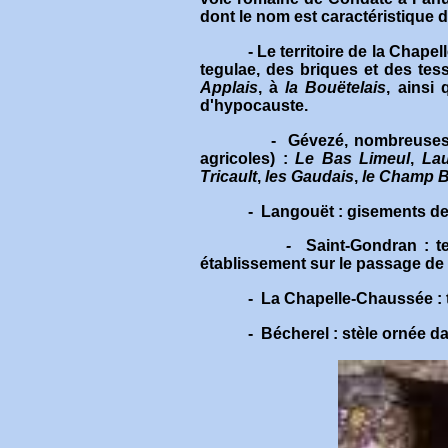
dont le nom est caractéristique d
- Le territoire de la Chapelle-
tegulae, des briques et des te
Applais
, à
la Bouëtelais
, ainsi
d'hypocauste.
- Gévezé, nombreuses découv
agricoles) :
Le Bas Limeul
,
Lau
Tricault
,
les Gaudais
,
le Champ B
- Langouët : gisements de te
-
Saint-Gondran : t
établissement sur le passage de 
- La Chapelle-Chaussée : t
- Bécherel : stèle ornée dans