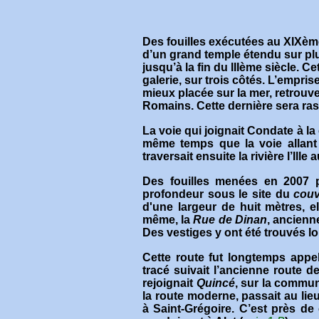
Des fouilles exécutées au XIXème
d’un grand temple étendu sur plus 
jusqu’à la fin du IIIème siècle. Ce
galerie, sur trois côtés. L’empr
mieux placée sur la mer, retrou
Romains. Cette dernière sera ras
La voie qui joignait Condate à la 
même temps que la voie allant 
traversait ensuite la rivière l’Ille 
Des fouilles menées en 2007 p
profondeur sous le site du
couv
d'une largeur de huit mètres, 
même, la
Rue de Dinan
, ancien
Des vestiges y ont été trouvés l
Cette route fut longtemps app
tracé suivait l’ancienne route d
rejoignait
Quincé
, sur la commun
la route moderne, passait au lie
à Saint-Grégoire. C’est près de