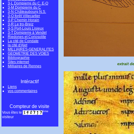
3-L Dompierre du C. E-O
3-M Dompierre du C
3-N Châteaubourg N.S.
3-O forêt Villecartier
3-P Chemin Horain
3-R Le tro-Breiz
3-S Port-Louis Lisieux
3-T Dompierre à Vendel
Riedones et Coriosolite
La cité de Condate
la cité d'Alet
MILLIAIRES-GENERALITES
GEOMETRIE DES VOIES
Bibliographie
Sites internet
extrait d
Milliaires de Rennes
Intéractif
Liens
vos commentaires
Compteur de visite
ème
Vous êtes le
visiteur