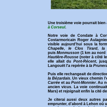
Une troisième voie pourrait bien 
à Corseul
.
Notre voie de Condate à Cors
Costarmoricain Roger Aulagnie
visible aujourd'hui sous la for
Chapelle
,
le Clos Tirard
,
la
puis
Monmusson
(1 km au nord d
Hautière-Rousse
(noter à côté le
elle allait du
Pont-Récent
, jus
Langouët l'a repérée à
la Prunera
Puis elle rechangeait de direct
la Bézardais
. Un vieux chemin l
Carrée
et au
Pont-Monnier
. Au n
ancien vicus. La voie continuai
Mars) et rejoignait enfin la cité d
Je citerai aussi deux autres 
emprunter, d'abord à Lehon où un 