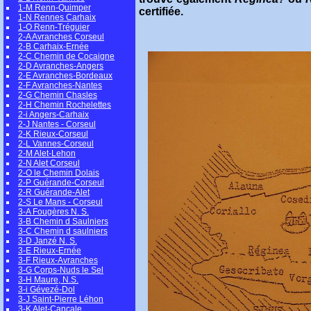
1-M Renn-Quimper
certifiée.
1-N Rennes Carhaix
1-O Renn-Tréguier
2-A Avranches Corseul
2-B Carhaix-Ernée
2-C Chemin de Cocaigne
2-D Avranches-Angers
2-E Avranches-Bordeaux
2-F Avranches-Nantes
2-G Chemin Chasles
2-H Chemin Rochelettes
2-i Angers-Carhaix
2-J Nantes - Corseul
2-K Rieux-Corseul
2-L Vannes-Corseul
2-M Alet-Lehon
2-N Alet Corseul
2-O le Chemin Dolais
2-P Guérande-Corseul
2-R Guérande-Alet
2-S Le Mans - Corseul
3-A Fougères N. S.
3-B Chemin d Saulniers
3-C Chemin d saulniers
3-D Janzé N. S.
3-E Rieux-Ernée
3-F Rieux-Avranches
3-G Corps-Nuds le Sel
3-H Maure, N.S.
3-i Gévezé-Dol
3-J Saint-Pierre Léhon
3-K Alet-Cancale