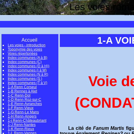
Les voies romai
site cr
1-A VO
Accueil
Les voies - introduction
Toponymie des voies
Voies répertoriées
Index communes (A à B)
Index communes (C)
index communes (D à H))
Index communes (i à M)
Index communes (N à R)
Voie d
Index communes (S )
Index communes (T à V)
1-A Renn Corseul
1-B Rennes à Alet
1-C Renn-Dol
(CONDAT
1-D Renn Roz-sur-C
1-E Renn-Avranches
1-F Renn-Vieux
1-G Renn-Le Mans
1-H Renn-Angers
1-i Renn-Châteaubriant
1-J Renn-Nantes
La
cité de
Fanum Martis
figu
1-K Renn-Rieux
trouve également
Reginea?
ou
1-L Renn-Vannes