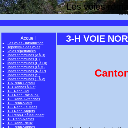
Les voies romai
site cr
3-H VOIE NO
Accueil
Les voies - introduction
Toponymie des voies
Voies répertoriées
Index communes (A à B)
Index communes (C)
index communes (D à H))
Index communes (i à M)
Canton
Index communes (N à R)
Index communes (S )
Index communes (T à V)
1-A Renn Corseul
1-B Rennes à Alet
1-C Renn-Dol
1-D Renn Roz-sur-C
1-E Renn-Avranches
1-F Renn-Vieux
1-G Renn-Le Mans
1-H Renn-Angers
1-i Renn-Châteaubriant
1-J Renn-Nantes
1-K Renn-Rieux
1-L Renn-Vannes