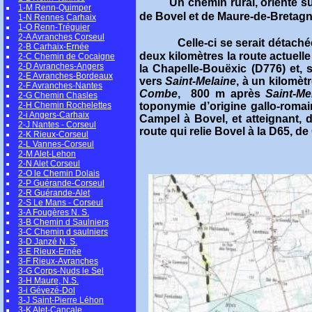
Un chemin rural, orienté 
1-M Renn-Quimper
de Bovel et de Maure-de-Bretagne.
1-N Rennes Carhaix
1-O Renn-Tréguier
2-A Avranches Corseul
Celle-ci se serait détaché
2-B Carhaix-Ernée
deux kilomètres la route actuell
2-C Chemin de Cocaigne
2-D Avranches-Angers
la Chapelle-Bouëxic (D776) et, s
2-E Avranches-Bordeaux
vers
Saint-Melaine
,
à un kilomètr
2-F Avranches-Nantes
Combe
,
800 m après
Saint-Me
2-G Chemin Chasles
2-H Chemin Rochelettes
toponymie d’origine gallo-romai
2-i Angers-Carhaix
Campel à Bovel, et atteignant, 
2-J Nantes - Corseul
route qui relie Bovel à la D65, d
2-K Rieux-Corseul
2-L Vannes-Corseul
2-M Alet-Lehon
2-N Alet Corseul
2-O le Chemin Dolais
2-P Guérande-Corseul
2-R Guérande-Alet
2-S Le Mans - Corseul
3-A Fougères N. S.
3-B Chemin d Saulniers
3-C Chemin d saulniers
3-D Janzé N. S.
3-E Rieux-Ernée
3-F Rieux-Avranches
3-G Corps-Nuds le Sel
3-H Maure, N.S.
3-i Gévezé-Dol
3-J Saint-Pierre Léhon
3-K Alet-Cancale