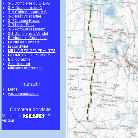
3-L Dompierre du C. E-O
3-M Dompierre du C
3-N Châteaubourg N.S.
3-O forêt Villecartier
3-P Chemin Horain
3-R Le tro-Breiz
3-S Port-Louis Lisieux
3-T Dompierre à Vendel
Riedones et Coriosolite
La cité de Condate
la cité d'Alet
MILLIAIRES-GENERALITES
GEOMETRIE DES VOIES
Bibliographie
Sites internet
Milliaires de Rennes
Intéractif
Liens
vos commentaires
Compteur de visite
ème
Vous êtes le
visiteur