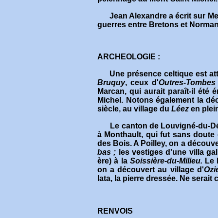
J
ean Alexandre a écrit sur Me
guerres entre Bretons et Normand
ARCHEOLOGIE :
Une présence celtique est atte
Bruquy
, ceux d'
Outres-Tombe
Marcan, qui aurait paraît-il été 
Michel. Notons également la dé
siècle, au village du
Léez
en plei
Le canton de Louvigné-du-Déser
à Monthault, qui fut sans doute
des Bois. A Poilley, on a découve
bas ;
les vestiges d'une villa g
ère) à la
Soissière-du-Milieu.
Le 
on a découvert au village d'
Ozi
lata, la pierre dressée. Ne serait 
RENVOIS