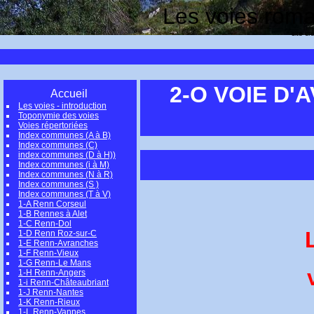
Les voies romai
site cr
2-O VOIE D'
Accueil
Les voies - introduction
Toponymie des voies
Voies répertoriées
Index communes (A à B)
Index communes (C)
index communes (D à H))
Index communes (i à M)
Index communes (N à R)
Index communes (S )
Index communes (T à V)
1-A Renn Corseul
1-B Rennes à Alet
1-C Renn-Dol
1-D Renn Roz-sur-C
1-E Renn-Avranches
1-F Renn-Vieux
1-G Renn-Le Mans
1-H Renn-Angers
1-i Renn-Châteaubriant
1-J Renn-Nantes
1-K Renn-Rieux
1-L Renn-Vannes