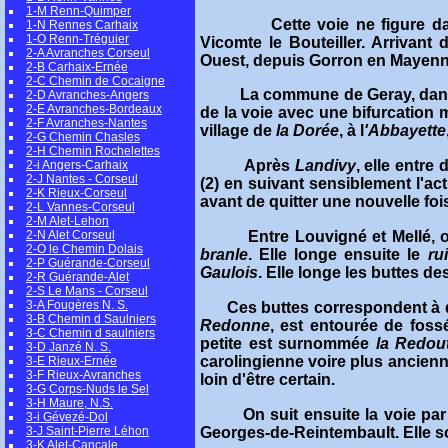
1-M Renn-Quimper
Cette voie ne figure dans au
1-N Rennes Carhaix
1-O Renn-Tréguier
Vicomte le Bouteiller. Arrivant 
2-A Avranches Corseul
Ouest, depu
is Gorron en Mayenn
2-B Carhaix-Ernée
2-C Chemin de Cocaigne
La commune de Geray, dans le
2-D Avranches-Angers
2-E Avranches-Bordeaux
de la voie avec une bifurcation 
2-F Avranches-Nantes
village de
la Dorée
, à l
'Abbayette
2-G Chemin Chasles
2-H Chemin Rochelettes
Après
Landivy
, elle entr
2-i Angers-Carhaix
2-J Nantes - Corseul
(2) en suivant sensiblement l'ac
2-K Rieux-Corseul
avant de quitter une nouvelle fo
2-L Vannes-Corseul
2-M Alet-Lehon
2-N Alet Corseul
Entre Louvigné et Mellé,
2-O le Chemin Dolais
branle
. Elle longe ensuite le
ru
2-P Guérande-Corseul
Gaulois
. Elle longe les buttes d
2-R Guérande-Alet
2-S Le Mans - Corseul
3-A Fougères N. S.
Ces buttes correspondent à deu
3-B Chemin d Saulniers
Redonne
, est entourée de foss
3-C Chemin d saulniers
petite est surnommée
la Redou
3-D Janzé N. S.
carolingienne voire plus ancienn
3-E Rieux-Ernée
3-F Rieux-Avranches
loin d'être certain.
3-G Corps-Nuds le Sel
3-H Maure, N.S.
On suit ensuite la voie par
3-i Gévezé-Dol
3-J Saint-Pierre Léhon
Georges-de-Reintembault. Elle so
3-K Alet-Cancale