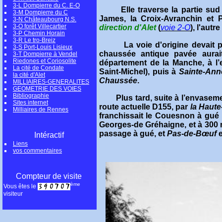
3-L Dompierre du C. E-O
Elle traverse la partie sud du
3-M Dompierre du C
James, la Croix-Avranchin et 
3-N Châteaubourg N.S.
3-O forêt Villecartier
direction d'Alet
(
voie 2-O
), l'autre
3-P Chemin Horain
3-R Le tro-Breiz
La voie d'origine devait
3-S Port-Louis Lisieux
chaussée antique pavée aurait
3-T Dompierre à Vendel
Riedones et Coriosolite
département de la Manche, à l
La cité de Condate
Saint-Michel), puis à
Sainte-Ann
la cité d'Alet
Chaussée
.
MILLIAIRES-GENERALITES
GEOMETRIE DES VOIES
Bibliographie
Plus tard, suite à l’envasement
Sites internet
route actuelle D155, par
la Haute-
Milliaires de Rennes
franchissait le Couesnon à gué
Georges-de Gréhaigne, et à 300 
passage à gué, et
Pas-de-Bœuf
e
Intéractif
Liens
vos commentaires
Compteur de visite
ème
Vous êtes le
visiteur