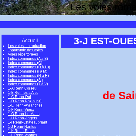
Les voies romai
site cr
3-J EST-OUE
Accueil
Les voies - introduction
Toponymie des voies
Voies répertoriées
Index communes (A à B)
Index communes (C)
index communes (D à H))
Index communes (i à M)
Index communes (N à R)
Index communes (S )
Index communes (T à V)
1-A Renn Corseul
de Sai
1-B Rennes à Alet
1-C Renn-Dol
1-D Renn Roz-sur-C
1-E Renn-Avranches
1-F Renn-Vieux
1-G Renn-Le Mans
1-H Renn-Angers
1-i Renn-Châteaubriant
1-J Renn-Nantes
1-K Renn-Rieux
1-L Renn-Vannes