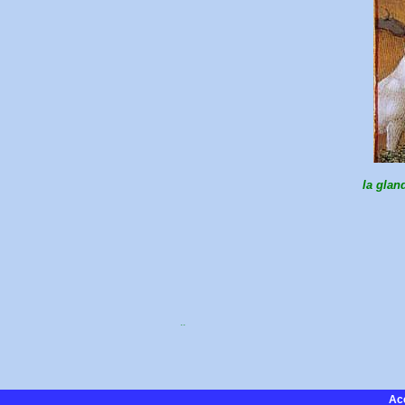
la glan
..
Ac