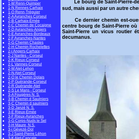
Le bourg de Saint-Pierre-de
1-M Renn-Quimper
1-N Rennes Carhaix
sud, mais aussi par un autre che
1-O Renn-Tréguier
2-A Avranches Corseul
Ce dernier chemin est-oue
2-B Carhaix-Ernée
2-C Chemin de Cocaigne
centre bourg de Saint-Pierre où 
2-D Avranches-Angers
Saint-Pierre un vicus routier 
2-E Avranches-Bordeaux
decumanus.
2-F Avranches-Nantes
2-G Chemin Chasles
2-H Chemin Rochelettes
2-i Angers-Carhaix
2-J Nantes - Corseul
2-K Rieux-Corseul
2-L Vannes-Corseul
2-M Alet-Lehon
2-N Alet Corseul
2-O le Chemin Dolais
2-P Guérande-Corseul
2-R Guérande-Alet
2-S Le Mans - Corseul
3-A Fougères N. S.
3-B Chemin d Saulniers
3-C Chemin d saulniers
3-D Janzé N. S.
3-E Rieux-Ernée
3-F Rieux-Avranches
3-G Corps-Nuds le Sel
3-H Maure, N.S.
3-i Gévezé-Dol
3-J Saint-Pierre Léhon
3-K Alet-Cancale