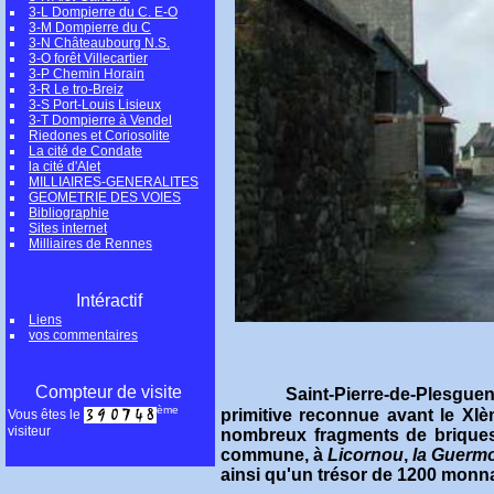
3-L Dompierre du C. E-O
3-M Dompierre du C
3-N Châteaubourg N.S.
3-O forêt Villecartier
3-P Chemin Horain
3-R Le tro-Breiz
3-S Port-Louis Lisieux
3-T Dompierre à Vendel
Riedones et Coriosolite
La cité de Condate
la cité d'Alet
MILLIAIRES-GENERALITES
GEOMETRIE DES VOIES
Bibliographie
Sites internet
Milliaires de Rennes
Intéractif
Liens
vos commentaires
Compteur de visite
Saint-Pierre-de-Plesgue
ème
primitive reconnue avant le XIèm
Vous êtes le
visiteur
nombreux fragments de briques g
commune, à
Licornou
,
la Guerm
ainsi qu'un trésor de 1200 monn