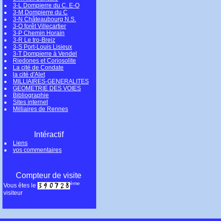
3-L Dompierre du C. E-O
3-M Dompierre du C
3-N Châteaubourg N.S.
3-O forêt Villecartier
3-P Chemin Horain
3-R Le tro-Breiz
3-S Port-Louis Lisieux
3-T Dompierre à Vendel
Riedones et Coriosolite
La cité de Condate
la cité d'Alet
MILLIAIRES-GENERALITES
GEOMETRIE DES VOIES
Bibliographie
Sites internet
Milliaires de Rennes
Intéractif
Liens
vos commentaires
Compteur de visite
ème
Vous êtes le
visiteur