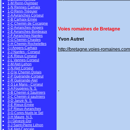
1-M Renn-Quimper
1-N Rennes Carhaix
1-O Renn-Tréguier
2-A Avranches Corseul
2-B Carhaix-Ernée
2-C Chemin de Cocaigne
2-D Avranches-Angers
Voies romaines de Bretagne
2-E Avranches-Bordeaux
2-F Avranches-Nantes
Yvon Autret
2-G Chemin Chasles
2-H Chemin Rochelettes
2-i Angers-Carhaix
http://bretagne.voies-romaines.com
2-J Nantes - Corseul
2-K Rieux-Corseul
2-L Vannes-Corseul
2-M Alet-Lehon
2-N Alet Corseul
2-O le Chemin Dolais
2-P Guérande-Corseul
2-R Guérande-Alet
2-S Le Mans - Corseul
3-A Fougères N. S.
.
3-B Chemin d Saulniers
3-C Chemin d saulniers
3-D Janzé N. S.
3-E Rieux-Ernée
3-F Rieux-Avranches
3-G Corps-Nuds le Sel
3-H Maure, N.S.
3-i Gévezé-Dol
3-J Saint-Pierre Léhon
3-K Alet-Cancale