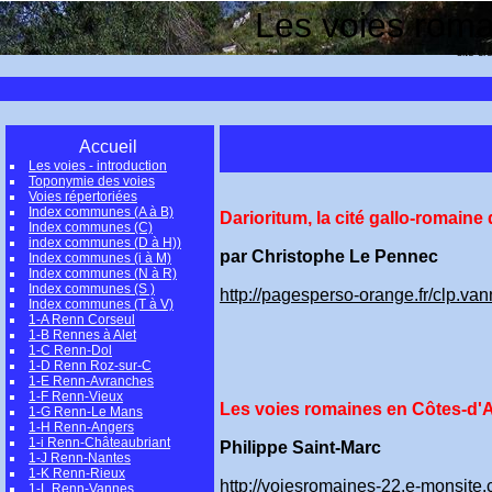
Les voies romai
site cr
Accueil
Les voies - introduction
Toponymie des voies
Voies répertoriées
Index communes (A à B)
Darioritum, la cité gallo-romain
Index communes (C)
index communes (D à H))
par Christophe Le Pennec
Index communes (i à M)
Index communes (N à R)
Index communes (S )
http://pagesperso-orange.fr/clp.va
Index communes (T à V)
1-A Renn Corseul
1-B Rennes à Alet
1-C Renn-Dol
1-D Renn Roz-sur-C
1-E Renn-Avranches
1-F Renn-Vieux
Les voies romaines en Côtes-d'
1-G Renn-Le Mans
1-H Renn-Angers
1-i Renn-Châteaubriant
Philippe Saint-Marc
1-J Renn-Nantes
1-K Renn-Rieux
http://voiesromaines-22.e-monsite.
1-L Renn-Vannes