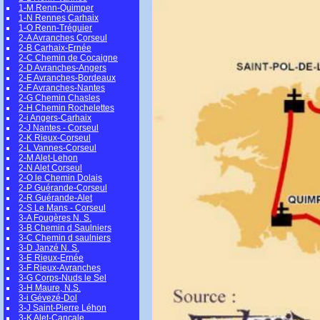
1-M Renn-Quimper
1-N Rennes Carhaix
1-O Renn-Tréguier
2-A Avranches Corseul
2-B Carhaix-Ernée
2-C Chemin de Cocaigne
2-D Avranches-Angers
2-E Avranches-Bordeaux
2-F Avranches-Nantes
2-G Chemin Chasles
2-H Chemin Rochelettes
2-i Angers-Carhaix
2-J Nantes - Corseul
2-K Rieux-Corseul
2-L Vannes-Corseul
2-M Alet-Lehon
2-N Alet Corseul
2-O le Chemin Dolais
2-P Guérande-Corseul
2-R Guérande-Alet
2-S Le Mans - Corseul
3-A Fougères N. S.
3-B Chemin d Saulniers
3-C Chemin d saulniers
3-D Janzé N. S.
3-E Rieux-Ernée
3-F Rieux-Avranches
3-G Corps-Nuds le Sel
3-H Maure, N.S.
3-i Gévezé-Dol
3-J Saint-Pierre Léhon
3-K Alet-Cancale