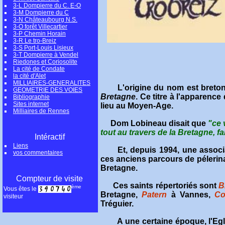
3-L Dompierre du C. E-O
3-M Dompierre du C
3-N Châteaubourg N.S.
3-O forêt Villecartier
3-P Chemin Horain
3-R Le tro-Breiz
3-S Port-Louis Lisieux
3-T Dompierre à Vendel
Riedones et Coriosolite
La cité de Condate
la cité d'Alet
MILLIAIRES-GENERALITES
L'origine du nom est breto
GEOMETRIE DES VOIES
Bretagne
. Ce titre à l'apparenc
Bibliographie
Sites internet
lieu au Moyen-Age.
Milliaires de Rennes
Dom Lobineau disait que
"ce 
tout au travers de la Bretagne, fa
Intéractif
Liens
Et, depuis 1994, une associ
vos commentaires
ces anciens parcours de pélerina
Bretagne.
Compteur de visite
Ces saints répertoriés sont
B
ème
Vous êtes le
Bretagne,
Patern
à Vannes,
Co
visiteur
Tréguier.
A une certaine époque, l'Eg