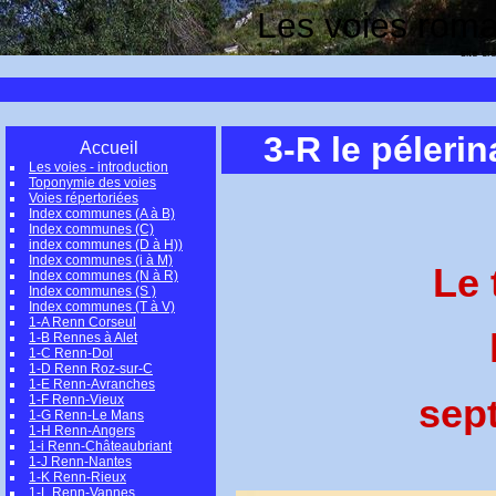
Les voies romai
site cr
3-R le péleri
Accueil
Les voies - introduction
Toponymie des voies
Voies répertoriées
Index communes (A à B)
Index communes (C)
index communes (D à H))
Index communes (i à M)
Le 
Index communes (N à R)
Index communes (S )
Index communes (T à V)
1-A Renn Corseul
1-B Rennes à Alet
1-C Renn-Dol
1-D Renn Roz-sur-C
1-E Renn-Avranches
sept
1-F Renn-Vieux
1-G Renn-Le Mans
1-H Renn-Angers
1-i Renn-Châteaubriant
1-J Renn-Nantes
1-K Renn-Rieux
1-L Renn-Vannes