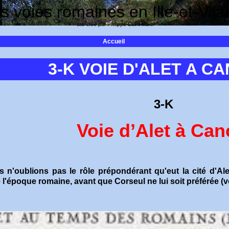
s voies romaines en Ille-et-Vila
site créé par Philippe Saint-Marc
Accueil
3-K VOIE D'ALET A C
3-K
Voie d’Alet à Can
 n'oublions pas le rôle prépondérant qu'eut la cité d'Alet
 l'époque romaine, avant que Corseul ne lui soit préférée (v