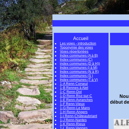
Le
Accueil
Les voies - introduction
Toponymie des voies
Voies répertoriées
Index communes (A à B)
Index communes (C)
index communes (D à H))
Index communes (i à M)
Index communes (N à R)
Index communes (S )
Index communes (T à V)
1-A Renn Corseul
1-B Rennes à Alet
1-C Renn-Dol
Nous
1-D Renn Roz-sur-C
1-E Renn-Avranches
début de
1-F Renn-Vieux
1-G Renn-Le Mans
1-H Renn-Angers
1-i Renn-Châteaubriant
1-J Renn-Nantes
1-K Renn-Rieux
1-L Renn-Vannes