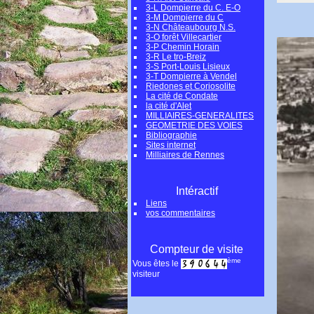
3-L Dompierre du C. E-O
3-M Dompierre du C
3-N Châteaubourg N.S.
3-O forêt Villecartier
3-P Chemin Horain
3-R Le tro-Breiz
3-S Port-Louis Lisieux
3-T Dompierre à Vendel
Riedones et Coriosolite
La cité de Condate
la cité d'Alet
MILLIAIRES-GENERALITES
GEOMETRIE DES VOIES
Bibliographie
Sites internet
Milliaires de Rennes
Intéractif
Liens
vos commentaires
Compteur de visite
ème
Vous êtes le
visiteur