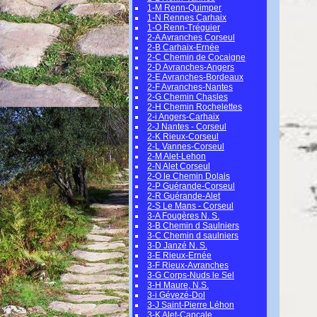
1-M Renn-Quimper
1-N Rennes Carhaix
1-O Renn-Tréguier
2-A Avranches Corseul
2-B Carhaix-Ernée
2-C Chemin de Cocaigne
2-D Avranches-Angers
2-E Avranches-Bordeaux
2-F Avranches-Nantes
2-G Chemin Chasles
2-H Chemin Rochelettes
2-i Angers-Carhaix
2-J Nantes - Corseul
2-K Rieux-Corseul
2-L Vannes-Corseul
2-M Alet-Lehon
2-N Alet Corseul
2-O le Chemin Dolais
2-P Guérande-Corseul
2-R Guérande-Alet
2-S Le Mans - Corseul
3-A Fougères N. S.
3-B Chemin d Saulniers
3-C Chemin d saulniers
3-D Janzé N. S.
3-E Rieux-Ernée
3-F Rieux-Avranches
3-G Corps-Nuds le Sel
3-H Maure, N.S.
3-i Gévezé-Dol
3-J Saint-Pierre Léhon
3-K Alet-Cancale