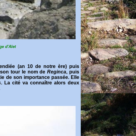
ge d'Alet
endiée (an 10 de notre ère) puis
à son tour le nom de
Reginca
, puis
rtie de son importance passée. Elle
s
. La cité va connaître alors deux
.