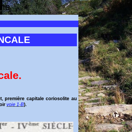
ine
ANCALE
cale.
, première capitale coriosolite au
oir
voie 1-B
).