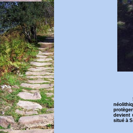
néolithi
protègen
devient 
situé à S