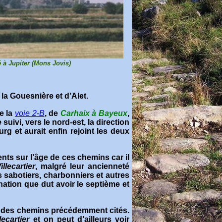
 à Jupiter (Mons Jovis)
la Gouesnière et d’Alet
.
e la
voie 2-B
, de
Carhaix à Bayeux
,
uivi, vers le nord-est, la direction
g et aurait enfin rejoint les deux
ts sur l’âge de ces chemins car il
illecartier
, malgré leur ancienneté
s sabotiers, charbonniers et autres
nation que dut avoir le septième et
n des chemins précédemment cités.
llecartier
et on peut d’ailleurs voir