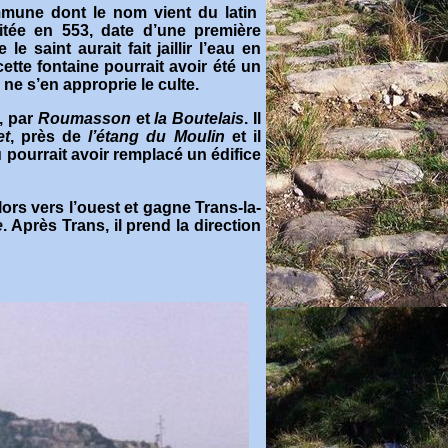
mune dont le nom vient du latin
citée en 553, date d’une première
e saint aurait fait jaillir l’eau en
ette fontaine pourrait avoir été un
 ne s’en approprie le culte
.
, par
Roumasson
et
la Boutelais
. Il
et
, près de
l’étang du Moulin
et il
u pourrait avoir remplacé un édifice
lors vers l’ouest et gagne Trans-la-
e
. Après Trans, il prend la direction