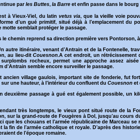
ontinue par
les Buttes
,
la Barre
et enfin passe dans le bourg 
est à Vieux-Viel, du latin
vetus via
, que la vieille voie pouv
forme d’un gué primitif, situé déjà à l’emplacement du pon
 motte semblait protéger le passage
.
s le chemin reprend sa direction première vers Pontorson, à
n autre itinéraire, venant d’Antrain et de la Fontenelle, t
, au lieu-dit
Couesnon.
A cet endroit, un rétrécissement
 surplombs rocheux, permet une approche assez aisée de
m d'Antrain semble encore surveiller le passage.
t ancien village gaulois, important site de fonderie, fut for
 sur une hauteur, à l’intérieur du confluent du
Couesnon
et
n deuxième passage à gué est également possible, un kilo
endant très longtemps, le vieux pont situé route de la Font
, sur la grand-route de Fougères à Dol, jusqu’au cours du 
-ci que les chouans et l’armée républicaine de Marceau se 
 la fin de l’armée catholique et royale. D’après des histori
eraient de l’époque romaine
.