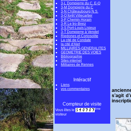
3-L Dompierre du C. E-O
3-M Dompierre du C
3-N Châteaubourg N.S.
3-O forêt Villecartier
3-P Chemin Horain
3-R Le tro-Breiz
3-S Port-Louis Lisieux
3-T Dompierre à Vendel
Riedones et Coriosolite
La cité de Condate
la cité d'Alet
MILLIAIRES-GENERALITES
GEOMETRIE DES VOIES
Bibliographie
Sites internet
Milliaires de Rennes
Intéractif
Au c
Liens
vos commentaires
ancienne
s’agit d
inscript
Compteur de visite
ème
Vous êtes le
visiteur