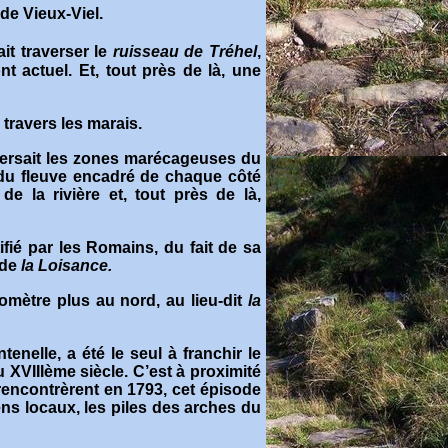
de Vieux-Viel.
ait traverser le
ruisseau de Tréhel
,
t actuel. Et, tout près de là, une
 travers les marais
.
raversait les zones marécageuses du
 du fleuve encadré de chaque côté
 la rivière et, tout près de là,
tifié par les Romains, du fait de sa
 de
la Loisance.
mètre plus au nord, au lieu-dit
la
enelle, a été le seul à franchir le
XVIIIème siècle. C’est à proximité
rencontrèrent en 1793, cet épisode
ens locaux, les piles des arches du