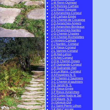
1-M Renn-Quimper
1-N Rennes Carhaix
1-O Renn-Tréguier
2-A Avranches Corseul
2-B Carhaix-Ernée
2-C Chemin de Cocaigne
2-D Avranches-Angers
2-E Avranches-Bordeaux
2-F Avranches-Nantes
2-G Chemin Chasles
2-H Chemin Rochelettes
2-i Angers-Carhaix
2-J Nantes - Corseul
2-K Rieux-Corseul
2-L Vannes-Corseul
2-M Alet-Lehon
2-N Alet Corseul
2-O le Chemin Dolais
2-P Guérande-Corseul
2-R Guérande-Alet
2-S Le Mans - Corseul
3-A Fougères N. S.
3-B Chemin d Saulniers
3-C Chemin d saulniers
3-D Janzé N. S.
3-E Rieux-Ernée
3-F Rieux-Avranches
3-G Corps-Nuds le Sel
3-H Maure, N.S.
3-i Gévezé-Dol
3-J Saint-Pierre Léhon
3-K Alet-Cancale