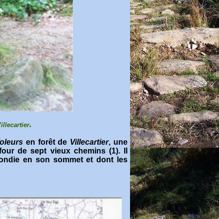
.
illecartier
Voleurs
en forêt de
Villecartier
, une
four de sept vieux chemins (1). Il
rrondie en son sommet et dont les