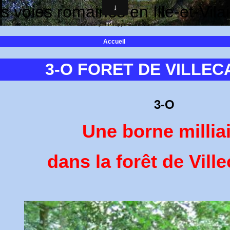
s voies romaines en Ille-et-Vila
site créé par Philippe Saint-Marc
Accueil
3-O FORET DE VILLEC
3-O
Une borne millia
dans la forêt de Ville