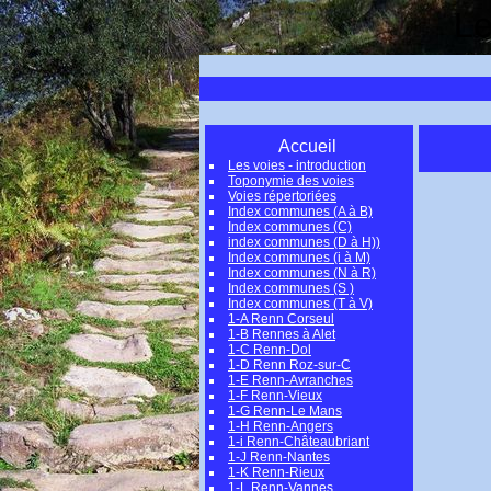
Le
Accueil
Les voies - introduction
Toponymie des voies
Voies répertoriées
Index communes (A à B)
Index communes (C)
index communes (D à H))
Index communes (i à M)
Index communes (N à R)
Index communes (S )
Index communes (T à V)
1-A Renn Corseul
1-B Rennes à Alet
1-C Renn-Dol
1-D Renn Roz-sur-C
1-E Renn-Avranches
1-F Renn-Vieux
1-G Renn-Le Mans
1-H Renn-Angers
1-i Renn-Châteaubriant
1-J Renn-Nantes
1-K Renn-Rieux
1-L Renn-Vannes