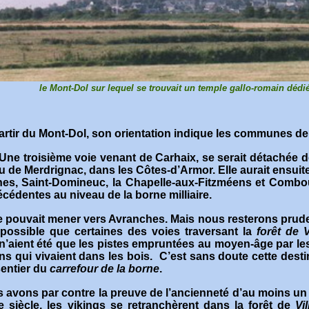
le Mont-Dol sur lequel se trouvait un temple gallo-romain dédié
artir du Mont-Dol, son orientation indique les communes de 
Une troisième voie venant de Carhaix, se serait détachée d
 de Merdrignac, dans les Côtes-d’Armor. Elle aurait ensuite s
es, Saint-Domineuc, la Chapelle-aux-Fitzméens et Combour
écédentes au niveau de la borne milliaire
.
e pouvait mener vers Avranches.
Mais nous resterons pruden
 possible que certaines des voies traversant la
forêt de V
, n’aient été que les pistes empruntées au moyen-âge par le
s qui vivaient dans les bois.
C’est sans doute cette desti
sentier du
carrefour de la borne
.
 avons par contre la preuve de l’ancienneté d’au moins u
siècle, les vikings se retranchèrent dans la forêt de
Vi