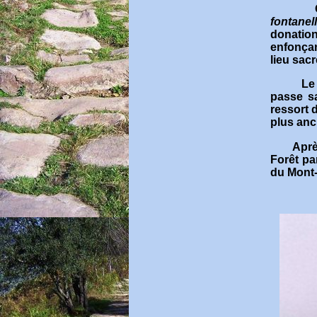
fontanel
donation
enfonçan
lieu sacr
Le
passe sa
ressort d
plus anc
Aprè
Forêt pa
du Mont-