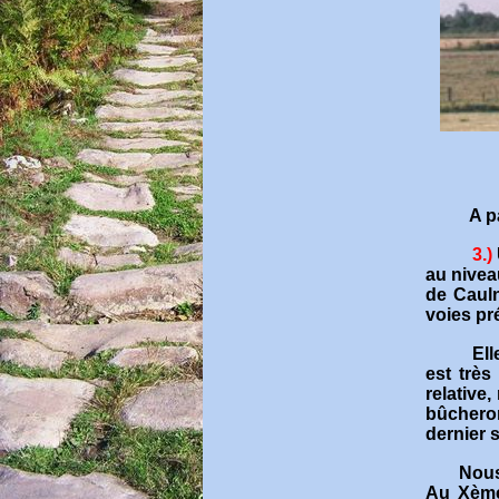
A p
3.)
au niveau
de Cauln
voies pr
Ell
est très
relative
bûcheron
dernier 
Nous
Au Xème 