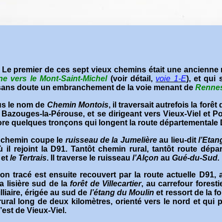
Le premier de ces sept vieux chemins était une ancienne
ine vers le Mont-Saint-Michel
(voir détail,
voie 1-E
), et qui
sans doute un embranchement de la voie menant de
Rennes
s le nom de
Chemin Montois
, il traversait autrefois la for
 Bazouges-la-Pérouse, et se dirigeant vers Vieux-Viel et 
ore quelques tronçons qui longent la route départementale
 chemin coupe le
ruisseau de la
Jumelière
au lieu-dit
l’Etan
ù il rejoint la D91. Tantôt chemin rural, tantôt route dép
et
le Tertrais
. Il traverse le ruisseau
l’Alçon
au
Gué-du-Sud.
on tracé est ensuite recouvert par la route actuelle D91, 
la lisière sud de la
forêt de Villecartier
, au carrefour foresti
lliaire, érigée au sud de
l’étang du Moulin
et ressort de la f
ural long de deux kilomètres, orienté vers le nord et qui
’est de Vieux-Viel.