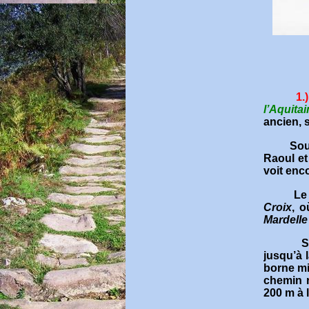
1.
)
l’Aquita
ancien, 
Sou
Raoul et
voit enc
Le
Croix
, o
Mardelle
S
jusqu’à 
borne mi
chemin r
200 m à l