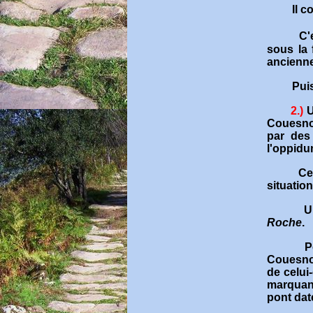
Il c
C'
sous la 
ancienne
Pui
2.
)
U
Couesnon
par des
l'oppidu
Ce
situation
U
Roche
.
P
Couesnon
de celui
marquant
pont dat