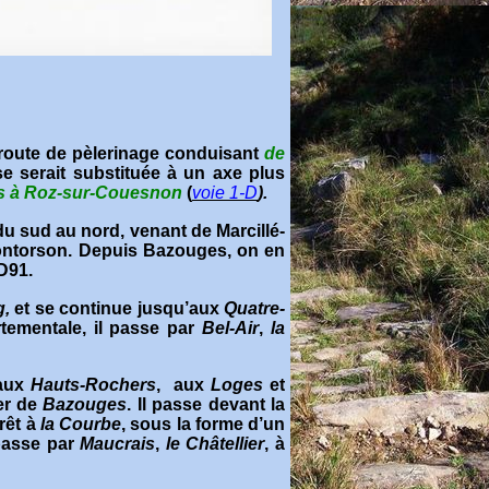
 route de pèlerinage conduisant
de
 se serait substituée à un axe plus
 à Roz-sur-Couesnon
(
voie 1-D
).
êt du sud au nord, venant de Marcillé-
Pontorson.
Depuis Bazouges, on en
 D91
.
g,
et se continue jusqu’aux
Quatre-
artementale, il passe par
Bel-Air
,
la
aux
Hauts-Rochers
,
aux
Loges
et
er de
Bazouges
. Il passe devant la
orêt à
la Courbe
, sous la forme d’un
 passe par
Maucrais
,
le Châtellier
, à