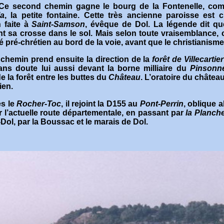
Ce second chemin gagne le bourg de la Fontenelle, com
la
, la petite fontaine. Cette très ancienne paroisse est 
 faite à
Saint-Samson
, évêque de Dol. La légende dit que l
t sa crosse dans le sol. Mais selon toute vraisemblance, c
é pré-chrétien au bord de la voie, avant que le christianisme
 chemin prend ensuite la direction de la
forêt de Villecartier
ns doute lui aussi devant la borne milliaire du
Pinsonn
e la forêt entre les buttes du
Château
. L’oratoire du châtea
ien
.
s le
Rocher-Toc
, il rejoint la D155 au
Pont-Perrin
, oblique a
r l’actuelle route départementale, en passant par
la Planch
Dol, par la Boussac et le marais de Dol
.