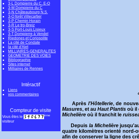
3-L Dompierre du C. E-O
3-M Dompierre du C
3-N Châteaubourg N.S.
3-O forêt Villecartier
3-P Chemin Horain
3-R Le tro-Breiz
3-S Port-Louis Lisieux
3-T Dompierre à Vendel
Riedones et Coriosolite
La cité de Condate
la cité d'Alet
MILLIAIRES-GENERALITES
GEOMETRIE DES VOIES
Bibliographie
Sites internet
Milliaires de Rennes
Intéractif
Liens
vos commentaires
Après
l'Hôtellerie
, de nouve
Masures
, et au
Haut Plantis
où il
Compteur de visite
Michelière
où il franchit le
ruisse
ème
Vous êtes le
visiteur
Depuis
la Michelière
jusqu'a
quatre kilomètres orienté nord-o
afin de conserver la ligne des crê