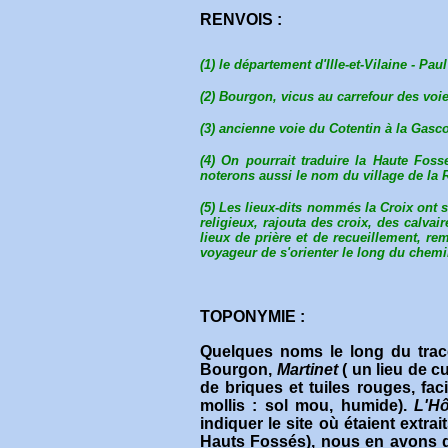
RENVOIS :
(1) le département d'Ille-et-Vilaine - Pau
(2) Bourgon, vicus au carrefour des vo
(3) ancienne voie du Cotentin à la Gasc
(4) On pourrait traduire la Haute Fos
noterons aussi le nom du village de la 
(5)
Les lieux-dits nommés
la Croix
ont s
religieux, rajouta des croix, des calva
lieux de prière et de recueillement, re
voyageur de s'orienter le long du chemi
TOPONYMIE :
Quelques noms le long du trac
Bourgon,
Martinet
( un lieu de c
de briques et tuiles rouges, fa
mollis : sol mou, humide).
L'Hô
indiquer le site où étaient extra
Hauts Fossés), nous en avons d