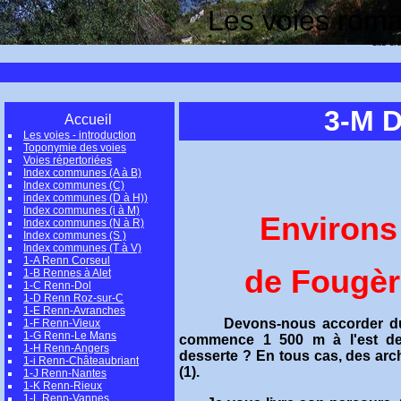
Les voies romai
site cr
3-M 
Accueil
Les voies - introduction
Toponymie des voies
Voies répertoriées
Index communes (A à B)
Index communes (C)
index communes (D à H))
Index communes (i à M)
Environs
Index communes (N à R)
Index communes (S )
Index communes (T à V)
1-A Renn Corseul
de Fougèr
1-B Rennes à Alet
1-C Renn-Dol
1-D Renn Roz-sur-C
1-E Renn-Avranches
Devons-nous accorder du créd
1-F Renn-Vieux
1-G Renn-Le Mans
commence 1 500 m à l'est de 
1-H Renn-Angers
desserte ? En tous cas, des arc
1-i Renn-Châteaubriant
(1).
1-J Renn-Nantes
1-K Renn-Rieux
1-L Renn-Vannes