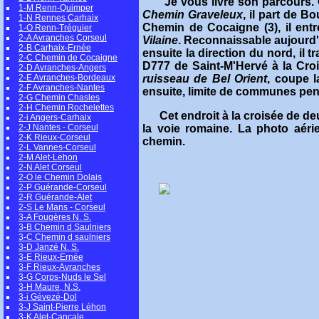
Je vous livre son parcours.
1-M Renn-Quimper
Chemin Graveleux
, il part de B
1-N Rennes Carhaix
Chemin de Cocaigne (3), il entre
1-O Renn-Tréguier
2-A Avranches Corseul
Vilaine
. Reconnaissable aujourd'h
2-B Carhaix-Ernée
ensuite la direction du nord, il t
2-C Chemin de Cocaigne
D777 de Saint-M'Hervé à la Croix
2-D Avranches-Angers
ruisseau de Bel Orient
, coupe 
2-E Avranches-Bordeaux
2-F Avranches-Nantes
ensuite, limite de communes pend
2-G Chemin Chasles
2-H Chemin Rochelettes
Cet endroit à la croisée de deux
2-i Angers-Carhaix
2-J Nantes - Corseul
la voie romaine. La photo aéri
2-K Rieux-Corseul
chemin.
2-L Vannes-Corseul
2-M Alet-Lehon
2-N Alet Corseul
2-O le Chemin Dolais
2-P Guérande-Corseul
2-R Guérande-Alet
2-S Le Mans - Corseul
3-A Fougères N. S.
3-B Chemin d Saulniers
3-C Chemin d saulniers
3-D Janzé N. S.
3-E Rieux-Ernée
3-F Rieux-Avranches
3-G Corps-Nuds le Sel
3-H Maure, N.S.
3-i Gévezé-Dol
3-J Saint-Pierre Léhon
3-K Alet-Cancale