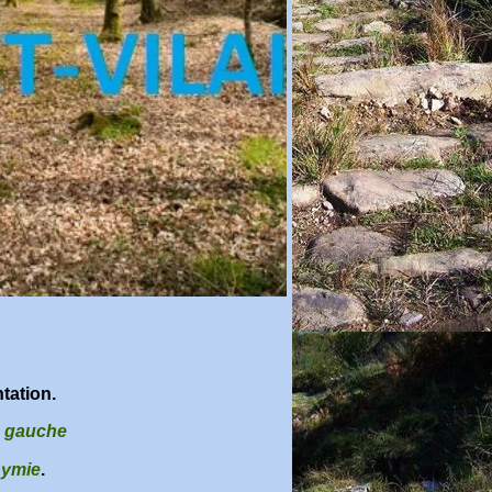
tation.
e gauche
nymie
.