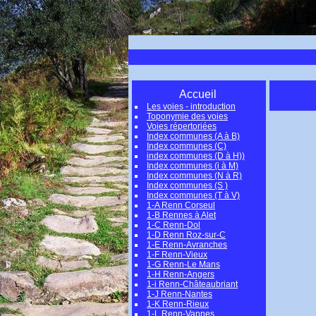
Le
Accueil
Les voies - introduction
Toponymie des voies
Voies répertoriées
Index communes (A à B)
Index communes (C)
index communes (D à H))
Index communes (i à M)
Index communes (N à R)
Index communes (S )
Index communes (T à V)
1-A Renn Corseul
1-B Rennes à Alet
1-C Renn-Dol
1-D Renn Roz-sur-C
1-E Renn-Avranches
1-F Renn-Vieux
1-G Renn-Le Mans
1-H Renn-Angers
1-i Renn-Châteaubriant
1-J Renn-Nantes
1-K Renn-Rieux
1-L Renn-Vannes