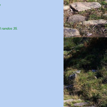
e
N randos 35.