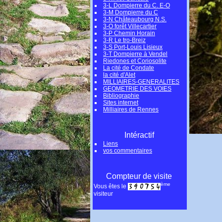
3-L Dompierre du C. E-O
3-M Dompierre du C
3-N Châteaubourg N.S.
3-O forêt Villecartier
3-P Chemin Horain
3-R Le tro-Breiz
3-S Port-Louis Lisieux
3-T Dompierre à Vendel
Riedones et Coriosolite
La cité de Condate
la cité d'Alet
MILLIAIRES-GENERALITES
GEOMETRIE DES VOIES
Bibliographie
Sites internet
Milliaires de Rennes
Intéractif
Liens
vos commentaires
Compteur de visite
ème
Vous êtes le
visiteur