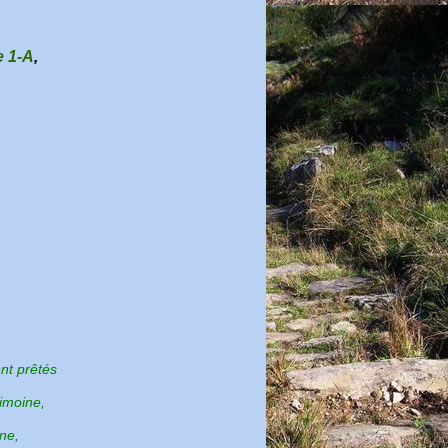
e 1-A
,
nt prêtés
rimoine,
ne,