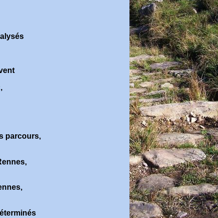
nalysés
vent
s
,
es parcours,
Rennes,
ennes,
déterminés