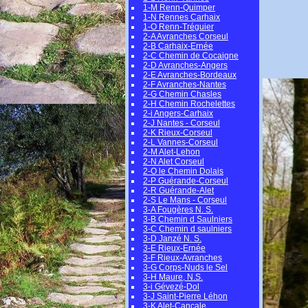
1-M Renn-Quimper
1-N Rennes Carhaix
1-O Renn-Tréguier
2-A Avranches Corseul
2-B Carhaix-Ernée
2-C Chemin de Cocaigne
2-D Avranches-Angers
2-E Avranches-Bordeaux
2-F Avranches-Nantes
2-G Chemin Chasles
2-H Chemin Rochelettes
2-i Angers-Carhaix
2-J Nantes - Corseul
2-K Rieux-Corseul
2-L Vannes-Corseul
2-M Alet-Lehon
2-N Alet Corseul
2-O le Chemin Dolais
2-P Guérande-Corseul
2-R Guérande-Alet
2-S Le Mans - Corseul
3-A Fougères N. S.
3-B Chemin d Saulniers
3-C Chemin d saulniers
3-D Janzé N. S.
3-E Rieux-Ernée
3-F Rieux-Avranches
3-G Corps-Nuds le Sel
3-H Maure, N.S.
3-i Gévezé-Dol
3-J Saint-Pierre Léhon
3-K Alet-Cancale